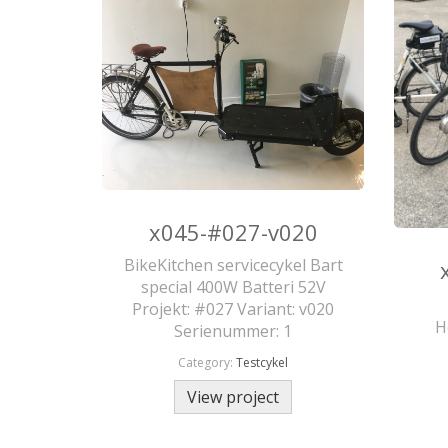
x045-#027-v020
BikeKitchen servicecykel Bart
special 400W Batteri 52V
Projekt: #027 Variant: v020
H
Serienummer: 1
Category:
Testcykel
View project