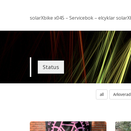
solarXbike x045 – Servicebok – elcyklar solarX
Status
all
Arkiverad