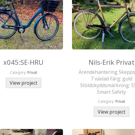
x045:SE-HRU
Nils-Erik Privat
Ärendehantering Skepps
Category:
Privat
7 växlad Färg: guld
View project
Stöldskyddsmärkning: S
Smart Safety
Category:
Privat
View project