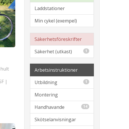
Laddstationer
Min cykel (exempel)
Säkerhetsföreskrifter
Säkerhet (utkast)
1
hult
Arbetsinstruktioner
SF |
Utbildning
1
Montering
Handhavande
14
Skötselanvisningar