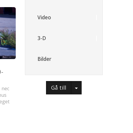
Video
3-D
Bilder
-
Gå till
s nec
mus
 eget