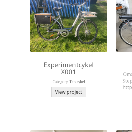
Experimentcykel
X001
Oma
Ste
Category:
Testcykel
http
View project