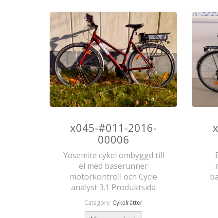
x045-#011-2016-
00006
Yosemite cykel ombyggd till
el med baserunner
motorkontroll och Cycle
ba
analyst 3.1 Produktsida
Category:
Cykelrätter