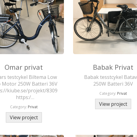
Omar privat
Babak Privat
rs testcykel Biltema Low
Babak tesstcykel Bata
p Motor 250W Batteri 36V
250W Batteri 36V
s://kiube.se/projekt/8309
Category:
Privat
https:/…
View project
Category:
Privat
View project