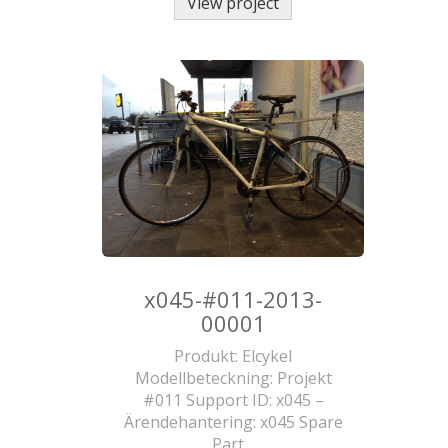
View project
x045-#011-2013-
00001
Produkt: Elcykel
Modellbeteckning: Projekt
#011 Support ID: x045 –
Ärendehantering: x045 Spare
Part…