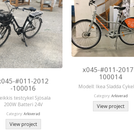
x045-#011-2017
100014
x045-#011-2012
Modell: Ikea Sladda Cyke
-100016
Category:
Arkiverad
eikkis testcykel Sjösala
200W Batteri 24V
View project
Category:
Arkiverad
View project