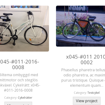
x045-#011 2010
x045-#011-2016-
0002
0008
Phasellus pharetra tellu
Biltema ombyggd med
odio pharetra, ac maxi
mittmotor och steglös
purus tristique. Quisque
kväxel. Cykelrätt: x045-
elementum quam…
#011-2016-0008
Category:
Testcykel
Category:
Cykelrätter
View project