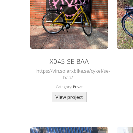
X045-SE-BAA
https://vin.solarxbike.se/cykel/se-
baa/
Category:
Privat
View project