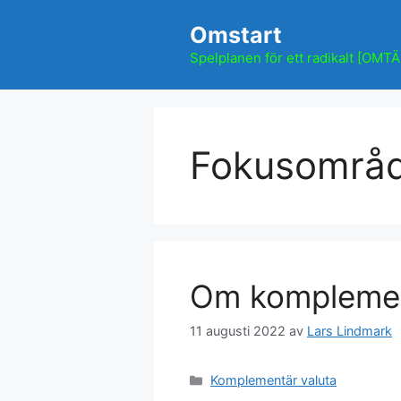
Hoppa
Omstart
till
innehåll
Spelplanen för ett radikalt [OMT
Fokusområ
Om komplemen
11 augusti 2022
av
Lars Lindmark
Kategorier
Komplementär valuta