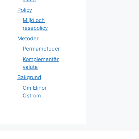
Policy
Miljö och
resepolicy
Metoder
Permametoder
Komplementär
valuta
Bakgrund
Om Elinor
Ostrom