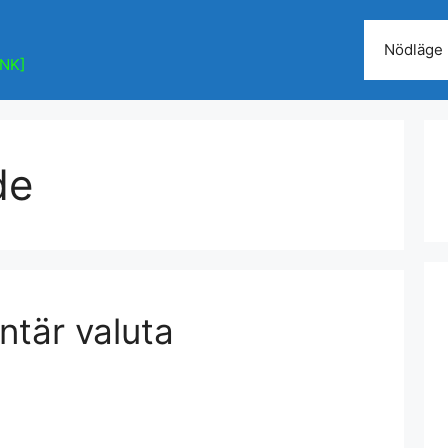
Nödläge
ÄNK]
de
tär valuta